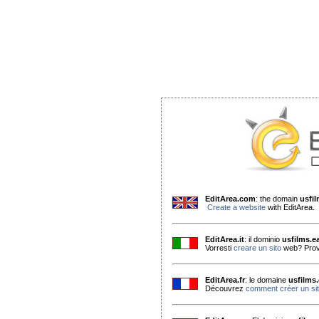
EditArea.com
: the domain
usfi
Create a website
with EditArea.
EditArea.it
: il dominio
usfilms.e
Vorresti
creare un sito
web? Prov
EditArea.fr
: le domaine
usfilms
Découvrez
comment créer un si