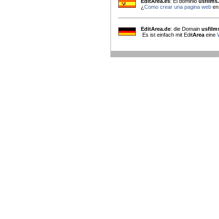
EditArea.es
: El dominio
usfilms
¿
Como crear una pagina web
en
EditArea.de
: die Domain
usfilm
Es ist einfach mit Edit
Area
eine